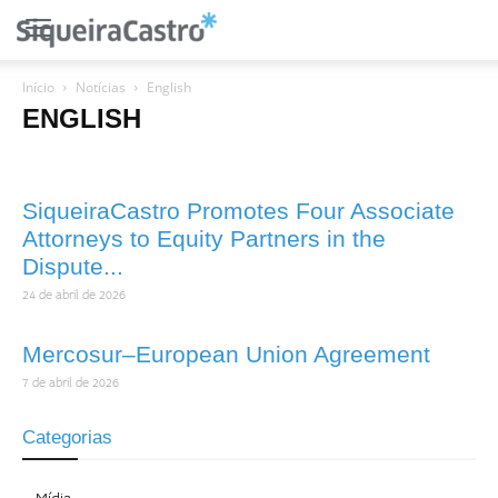
Início
Notícias
English
ENGLISH
SiqueiraCastro Promotes Four Associate
Attorneys to Equity Partners in the
Dispute...
24 de abril de 2026
Mercosur–European Union Agreement
7 de abril de 2026
Categorias