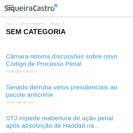
Início
Sem categoria
Página 5
SEM CATEGORIA
Câmara retoma discussões sobre novo
Código de Processo Penal
16 de agosto de 2021
Senado derruba vetos presidenciais ao
pacote anticrime
19 de maio de 2021
STJ impede reabertura de ação penal
após absolvição de Haddad na...