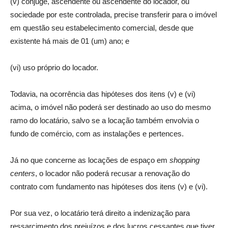
(v) cônjuge, ascendente ou ascendente do locador, ou
sociedade por este controlada, precise transferir para o imóvel
em questão seu estabelecimento comercial, desde que
existente há mais de 01 (um) ano; e
(vi) uso próprio do locador.
Todavia, na ocorrência das hipóteses dos itens (v) e (vi)
acima, o imóvel não poderá ser destinado ao uso do mesmo
ramo do locatário, salvo se a locação também envolvia o
fundo de comércio, com as instalações e pertences.
Já no que concerne as locações de espaço em
shopping
centers
, o locador não poderá recusar a renovação do
contrato com fundamento nas hipóteses dos itens (v) e (vi).
Por sua vez, o locatário terá direito a indenização para
ressarcimento dos prejuízos e dos lucros cessantes que tiver