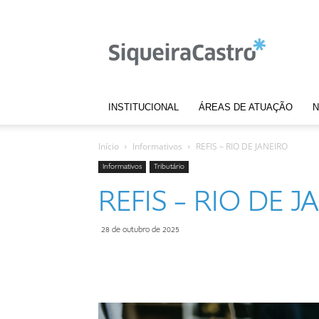
Notícias
|
Siqueira
Castro
INSTITUCIONAL
ÁREAS DE ATUAÇÃO
N
Início
Informativos
REFIS – RIO DE JANEIRO
Informativos
Tributário
REFIS – RIO DE J
28 de outubro de 2025
Compartilhar