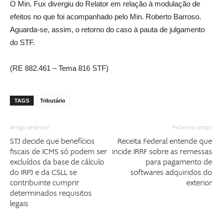
O Min. Fux divergiu do Relator em relação à modulação de
efeitos no que foi acompanhado pelo Min. Roberto Barroso.
Aguarda-se, assim, o retorno do caso à pauta de julgamento
do STF.
(RE 882.461 – Tema 816 STF)
TAGS
Tributário
Artigo anterior
Próximo artigo
STJ decide que benefícios
Receita Federal entende que
fiscais de ICMS só podem ser
incide IRRF sobre as remessas
excluídos da base de cálculo
para pagamento de
do IRPJ e da CSLL se
softwares adquiridos do
contribuinte cumprir
exterior
determinados requisitos
legais