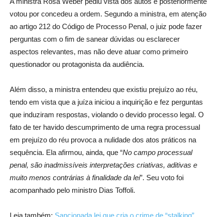
A ministra Rosa Weber pediu vista dos autos e posteriormente
votou por concedeu a ordem. Segundo a ministra, em atenção
ao artigo 212 do Código de Processo Penal, o juiz pode fazer
perguntas com o fim de sanear dúvidas ou esclarecer
aspectos relevantes, mas não deve atuar como primeiro
questionador ou protagonista da audiência.
Além disso, a ministra entendeu que existiu prejuízo ao réu,
tendo em vista que a juíza iniciou a inquirição e fez perguntas
que induziram respostas, violando o devido processo legal. O
fato de ter havido descumprimento de uma regra processual
em prejuízo do réu provoca a nulidade dos atos práticos na
sequência. Ela afirmou, ainda, que “
No campo processual
penal, são inadmissíveis interpretações criativas, aditivas e
muito menos contrárias à finalidade da lei
”. Seu voto foi
acompanhado pelo ministro Dias Toffoli.
Leia também:
Sancionada lei que cria o crime de “stalking”