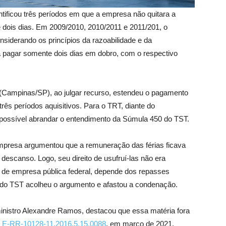
ntificou três períodos em que a empresa não quitara a
 dois dias. Em 2009/2010, 2010/2011 e 2011/201, o
onsiderando os princípios da razoabilidade e da
a pagar somente dois dias em dobro, com o respectivo
 (Campinas/SP), ao julgar recurso, estendeu o pagamento
rês períodos aquisitivos. Para o TRT, diante do
 possível abrandar o entendimento da Súmula 450 do TST.
empresa argumentou que a remuneração das férias ficava
descanso. Logo, seu direito de usufruí-las não era
e de empresa pública federal, depende dos repasses
a do TST acolheu o argumento e afastou a condenação.
inistro Alexandre Ramos, destacou que essa matéria fora
o
E-RR-10128-11.2016.5.15.0088
, em março de 2021,