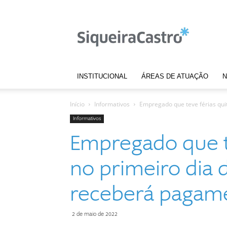
Notícias
|
Siqueira
Castro
INSTITUCIONAL
ÁREAS DE ATUAÇÃO
N
Início
Informativos
Empregado que teve férias quit
Informativos
Empregado que t
no primeiro dia 
receberá pagam
2 de maio de 2022