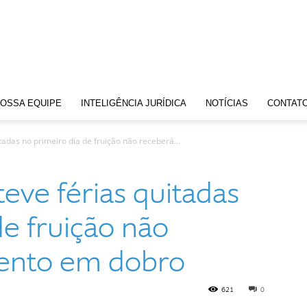
OSSA EQUIPE
INTELIGÊNCIA JURÍDICA
NOTÍCIAS
CONTAT
adas no primeiro dia de fruição não receberá...
eve férias quitadas
de fruição não
ento em dobro
621
0