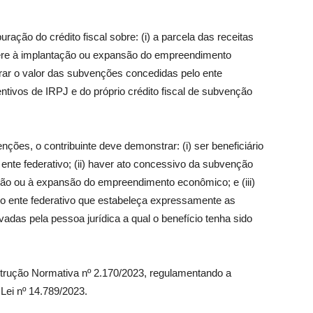
ração do crédito fiscal sobre: (i) a parcela das receitas
fere à implantação ou expansão do empreendimento
erar o valor das subvenções concedidas pelo ente
ncentivos de IRPJ e do próprio crédito fiscal de subvenção
nções, o contribuinte deve demonstrar: (i) ser beneficiário
nte federativo; (ii) haver ato concessivo da subvenção
tação ou à expansão do empreendimento econômico; e (iii)
o ente federativo que estabeleça expressamente as
das pela pessoa jurídica a qual o benefício tenha sido
Instrução Normativa nº 2.170/2023, regulamentando a
 Lei nº 14.789/2023.