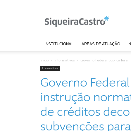
Notícias
|
Siqueira
Castro
INSTITUCIONAL
ÁREAS DE ATUAÇÃO
N
Início
Informativos
Governo Federal publica lei e i
Informativos
Governo Federal 
instrução normat
de créditos deco
subvenções para