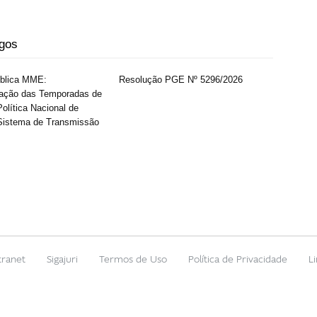
igos
ública MME:
Resolução PGE Nº 5296/2026
ação das Temporadas de
olítica Nacional de
Sistema de Transmissão
tranet
Sigajuri
Termos de Uso
Política de Privacidade
L