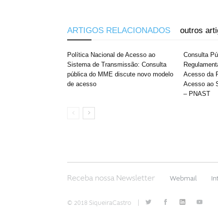
ARTIGOS RELACIONADOS
outros art
Política Nacional de Acesso ao
Consulta P
Sistema de Transmissão: Consulta
Regulament
pública do MME discute novo modelo
Acesso da P
de acesso
Acesso ao 
– PNAST
Receba nossa Newsletter
Webmail
In
© 2018 SiqueiraCastro
|