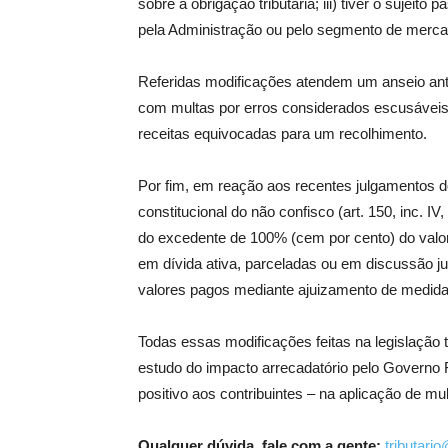
sobre a obrigação tributária; iii) tiver o sujeit
pela Administração ou pelo segmento de mercad
Referidas modificações atendem um anseio an
com multas por erros considerados escusáveis
receitas equivocadas para um recolhimento.
Por fim, em reação aos recentes julgamentos 
constitucional do não confisco (art. 150, inc. 
do excedente de 100% (cem por cento) do valor d
em dívida ativa, parceladas ou em discussão jud
valores pagos mediante ajuizamento de medida j
Todas essas modificações feitas na legislação
estudo do impacto arrecadatório pelo Governo
positivo aos contribuintes – na aplicação de mu
Qualquer dúvida, fale com a gente:
tributari