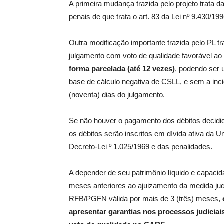
A primeira mudança trazida pelo projeto trata d
penais de que trata o art. 83 da Lei nº 9.430/19
Outra modificação importante trazida pelo PL tra
julgamento com voto de qualidade favorável ao
forma parcelada (até 12 vezes)
, podendo ser u
base de cálculo negativa de CSLL, e sem a inc
(noventa) dias do julgamento.
Se não houver o pagamento dos débitos decidido
os débitos serão inscritos em dívida ativa da U
Decreto-Lei º 1.025/1969 e das penalidades.
A depender de seu patrimônio líquido e capaci
meses anteriores ao ajuizamento da medida judi
RFB/PGFN válida por mais de 3 (três) meses,
apresentar garantias nos processos judiciai