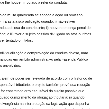
que lhe houver imputado a referida conduta.
ão da multa qualificada se sanada a ação ou omissão
ém afasta a sua aplicação quando: i) não estiver
duta dolosa do contribuinte; ii) houver sentença penal de
io; e iii) tiver o sujeito passivo divulgado os atos ou fatos
er tentado omiti-los.
 individualização e comprovação da conduta dolosa, uma
antidas em âmbito administrativo pela Fazenda Pública
s envolvidos.
%, além de poder ser relevada de acordo com o histórico de
esponsável tributário, o projeto também prevê sua redução
 for constatado erro escusável do sujeito passivo que
uado cumprimento da obrigação tributária; ii) quando
 divergência na interpretação da legislação que disponha