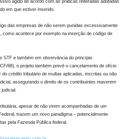
o passivo agido de acordo com as práticas reiteradas adotadas
o em que estiver inserido.
tigo das empresas de não serem punidas excessivamente
, como acontece por exemplo na inserção de código de
do STF e também em observância do princípio
IV, CF/88), o projeto também prevê o cancelamento de ofício
o crédito tributário de multas aplicadas, inscritas ou não
icial, assegurando o direito de os contribuintes reaverem
udicial.
 tributária, apesar de não virem acompanhadas de um
 Federal, trazem um novo paradigma – potencialmente
ltas pela Fazenda Pública federal.
o@siqueiracastro.com.br
.