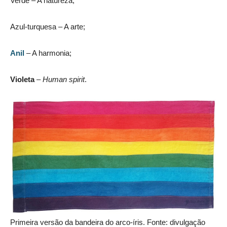
Verde
– A natureza;
Azul-turquesa
– A arte;
Anil
– A harmonia;
Violeta
–
Human spirit
.
Primeira versão da bandeira do arco-íris. Fonte: divulgação