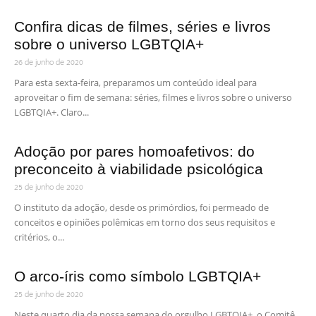
Confira dicas de filmes, séries e livros
sobre o universo LGBTQIA+
26 de junho de 2020
Para esta sexta-feira, preparamos um conteúdo ideal para
aproveitar o fim de semana: séries, filmes e livros sobre o universo
LGBTQIA+. Claro...
Adoção por pares homoafetivos: do
preconceito à viabilidade psicológica
25 de junho de 2020
O instituto da adoção, desde os primórdios, foi permeado de
conceitos e opiniões polêmicas em torno dos seus requisitos e
critérios, o...
O arco-íris como símbolo LGBTQIA+
25 de junho de 2020
Neste quarto dia da nossa semana do orgulho LGBTQIA+, o Comitê