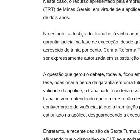
Neste caso, o recurso apresentado pela empresa
(TRT) de Minas Gerais, em virtude de a apólic
de dois anos.
No entanto, a Justiça do Trabalho já vinha admit
garantia judicial na fase de execução, desde qu
acrescido de trinta por cento. Com a Reforma T
ser expressamente autorizada em substituição a
A questão que gerou o debate, todavia, ficou em
tese, ocasionar a perda da garantia em uma fut
validade da apólice, o trabalhador não teria ess
trabalho vêm entendendo que o recurso não dev
contiver prazo de vigência, já que a tramitaçã
estipulado na apólice, desguarnecendo a execu
Entretanto, a recente decisão da Sexta Turma d
afirmando que o dispositivo da CLT, ao autorizar