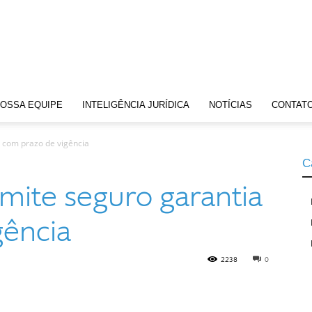
OSSA EQUIPE
INTELIGÊNCIA JURÍDICA
NOTÍCIAS
CONTAT
 com prazo de vigência
C
mite seguro garantia
gência
2238
0