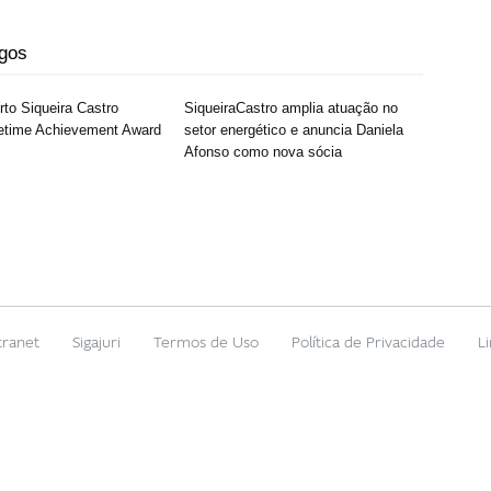
igos
rto Siqueira Castro
SiqueiraCastro amplia atuação no
fetime Achievement Award
setor energético e anuncia Daniela
Afonso como nova sócia
tranet
Sigajuri
Termos de Uso
Política de Privacidade
L