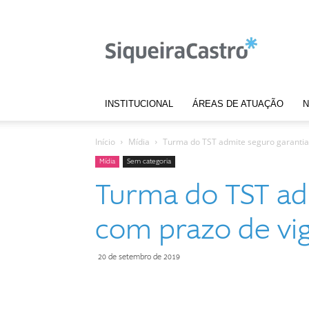
Notícias
|
Siqueira
Castro
INSTITUCIONAL
ÁREAS DE ATUAÇÃO
N
Início
Mídia
Turma do TST admite seguro garantia
Mídia
Sem categoria
Turma do TST ad
com prazo de vi
20 de setembro de 2019
Compartilhar