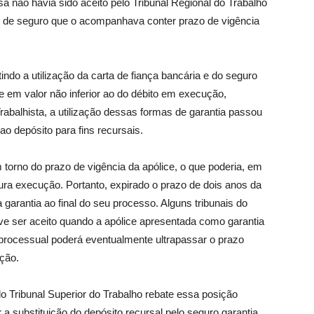
 não havia sido aceito pelo Tribunal Regional do Trabalho
e de seguro que o acompanhava conter prazo de vigência
indo a utilização da carta de fiança bancária e do seguro
e em valor não inferior ao do débito em execução,
rabalhista, a utilização dessas formas de garantia passou
o depósito para fins recursais.
 torno do prazo de vigência da apólice, o que poderia, em
ura execução. Portanto, expirado o prazo de dois anos da
a garantia ao final do seu processo. Alguns tribunais do
e ser aceito quando a apólice apresentada como garantia
o processual poderá eventualmente ultrapassar o prazo
ção.
o Tribunal Superior do Trabalho rebate essa posição
 a substituição do depósito recursal pelo seguro garantia