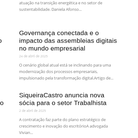
atuação na transição energética e no setor de
mento
sustentabilidade. Daniela Afonso...
Governança conectada e o
o
impacto das assembleias digitais
no mundo empresarial
24 de abril de 2025
O cenário global atual está se inclinando para uma
modernização dos processos empresariais,
impulsionado pela transformação digital.Artigo de...
SiqueiraCastro anuncia nova
ão
sócia para o setor Trabalhista
2 de abril de 2025
A contratação faz parte do plano estratégico de
crescimento e inovação do escritórioA advogada
Vivian...