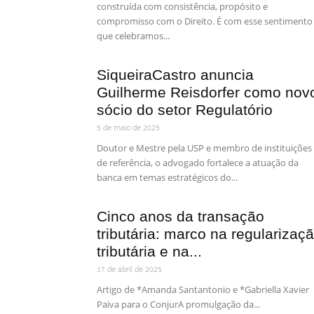
construída com consistência, propósito e
Terceiro Setor
Tributário
Turismo, Esportes e Entreteni
compromisso com o Direito. É com esse sentimento
que celebramos...
SiqueiraCastro anuncia
Guilherme Reisdorfer como nov
sócio do setor Regulatório
5 de maio de 2025
Doutor e Mestre pela USP e membro de instituições
de referência, o advogado fortalece a atuação da
banca em temas estratégicos do...
Cinco anos da transação
tributária: marco na regularizaç
tributária e na...
17 de abril de 2025
Artigo de *Amanda Santantonio e *Gabriella Xavier
Paiva para o ConjurA promulgação da...