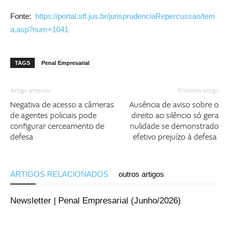
Fonte:
https://portal.stf.jus.br/jurisprudenciaRepercussao/tem
a.asp?num=1041
TAGS
Penal Empresarial
Artigo anterior
Próximo artigo
Negativa de acesso a câmeras
Ausência de aviso sobre o
de agentes policiais pode
direito ao silêncio só gera
configurar cerceamento de
nulidade se demonstrado
defesa
efetivo prejuízo à defesa
ARTIGOS RELACIONADOS
outros artigos
Newsletter | Penal Empresarial (Junho/2026)